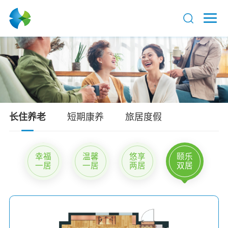
长住养老
短期康养
旅居度假
幸福
温馨
悠享
颐乐
一居
一居
两居
双居