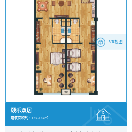
VR视图
颐乐双居
建筑面积约：135~167㎡