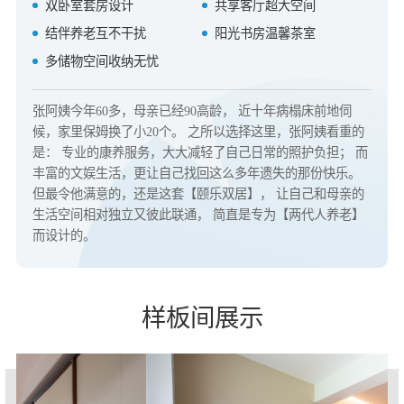
双卧室套房设计
共享客厅超大空间
结伴养老互不干扰
阳光书房温馨茶室
多储物空间收纳无忧
张阿姨今年60多，母亲已经90高龄， 近十年病榻床前地伺
候，家里保姆换了小20个。 之所以选择这里，张阿姨看重的
是： 专业的康养服务，大大减轻了自己日常的照护负担； 而
丰富的文娱生活，更让自己找回这么多年遗失的那份快乐。
但最令他满意的，还是这套【颐乐双居】， 让自己和母亲的
生活空间相对独立又彼此联通， 简直是专为【两代人养老】
而设计的。
样板间展示